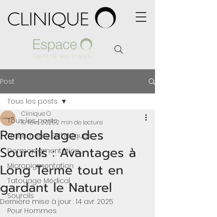
Post
Tous les posts
Clinique O
Tous les posts
19 févr. 2025
2 min de lecture
Remodelage des
Traitements Esthétiques
Sourcils : Avantages à
Dermopigmentation
Long Terme tout en
Micropigmentation
Tatouage Médical
gardant le Naturel
Sourcils
Dernière mise à jour :
14 avr. 2025
Pour Hommes