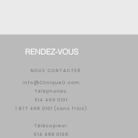
RENDEZ-VOUS
NOUS CONTACTER
info@CliniqueO.com
Téléphones:
514 499 0101
1 877 499 0101 (sans frais)
Télécopieur:
514 499 0108