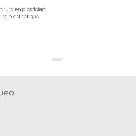
hirurgien plasticien
rurgie esthétique.
queo