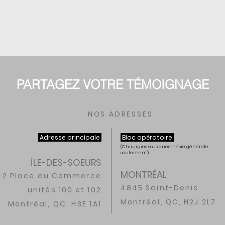
PARTAGEZ VOTRE TÉMOIGNAGE
NOS ADRESSES
Adresse principale
Bloc opératoire
(Chirurgies sous anesthésie générale
seulement)
ÎLE-DES-SOEURS
MONTRÉAL
2 Place du Commerce
4845 Saint-Denis
unités 100 et 102
Montréal, QC, H2J 2L7
Montréal, QC, H3E 1A1