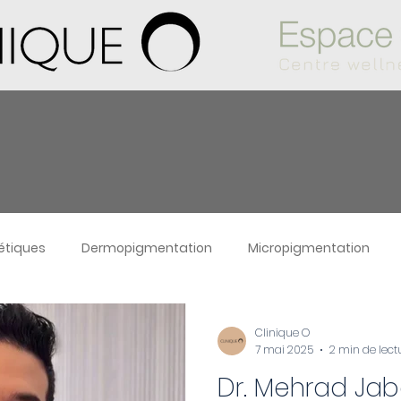
étiques
Dermopigmentation
Micropigmentation
Autres services
Dr. Mehrad Jaberi
Soins de beauté
Clinique O
7 mai 2025
2 min de lect
Dr. Mehrad Jab