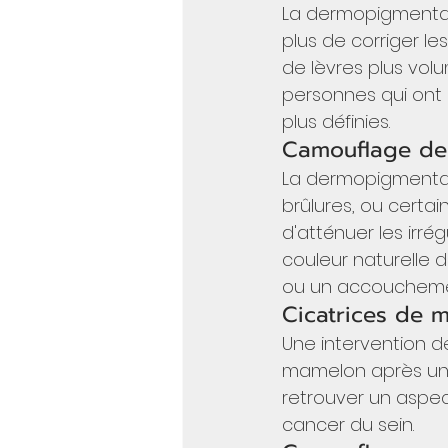
La dermopigmentati
plus de corriger l
de lèvres plus vol
personnes qui ont 
plus définies.
Camouflage de c
La dermopigmentati
brûlures, ou certa
d'atténuer les irré
couleur naturelle d
ou un accoucheme
Cicatrices de m
Une intervention de
mamelon après un
retrouver un aspec
cancer du sein.