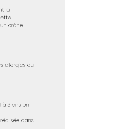
t la 
Cette 
'un crâne 
 allergies au 
1 à 3 ans en 
 réalisée dans 