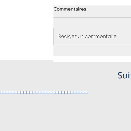
Commentaires
Rédigez un commentaire...
Le parcours d'une
Dermopigmentatrice : Du
Brésil à Montréal
Sui