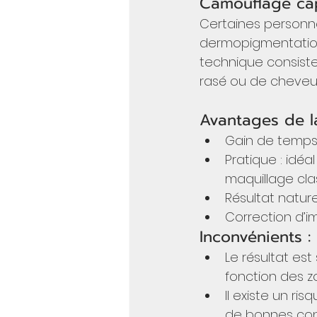
Camouflage capi
Certaines personne
dermopigmentation p
technique consiste 
rasé ou de cheveux
Avantages de l
Gain de temps :
Pratique : idé
maquillage cla
Résultat nature
Correction d’i
Inconvénients :
Le résultat est
fonction des zo
Il existe un ri
de bonnes cond