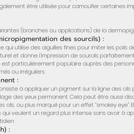
également être utilisée pour camoufler certaines im
 variantes (branches ou applications) de la dermopi
icropigmentation des sourcils) : 
qui utilise des aiguilles fines pour imiter les poils de
aturel et donne l'impression de sourcils parfaitemen
é est particulièrement populaire auprès des person
més ou irréguliers.
nent : 
nsiste à appliquer un pigment sur la ligne des cils
uillage des yeux permanent. Cela peut être aussi dis
es cils, ou plus marqué pour un effet "smokey eye". El
 qui veulent un regard plus intense sans avoir à ap
idien.
h) : 