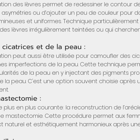
on des lèvres permet de redessiner le contour des
es asymétries ou d’ajouter un peu de couleur pour d
umineuses et uniformes. Technique particulièrement
des lèvres irrégulièrement teintées ou qui cherchen
icatrices et de la peau : 
on peut aussi être utilisée pour camoufler des cica
ines imperfections de la peau. Cette technique per
gularités de la peau en y injectant des pigments pr
e la peau. C'est une option souvent choisie après u
nt.
astectomie : 
 plus en plus courante: la reconstruction de l’aréol
e mastectomie. Cette procédure permet aux fem
t naturel et esthétiquement harmonieux après une 