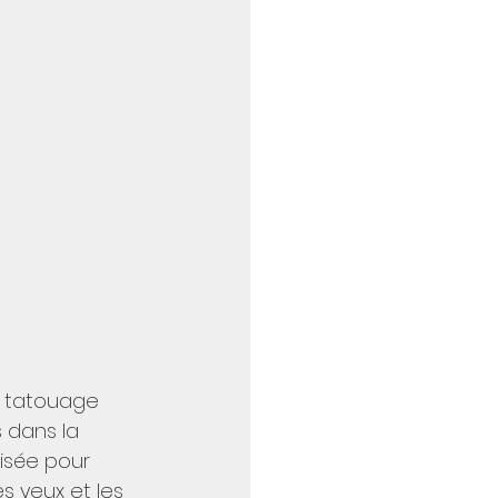
e tatouage 
 dans la 
lisée pour 
s yeux et les 