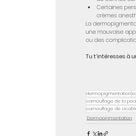
Certaines per
crèmes anesthé
La dermopigmentatio
une mauvaise appli
ou des complicatio
Tu t’intéresses à u
dermopigmentation
so
camouflage de la pe
camouflage de cicatr
Dermopigmentation