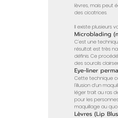
lèvres, mais peut 
des cicatrices.
Il existe plusieurs
Microblading (m
C'est une technique 
résultat est très n
définis. Ce procéd
des sourcils clairse
Eye-liner perma
Cette technique co
l'illusion d’un maq
léger trait au ras d
pour les personnes
maquillage au quot
Lèvres (Lip Blus