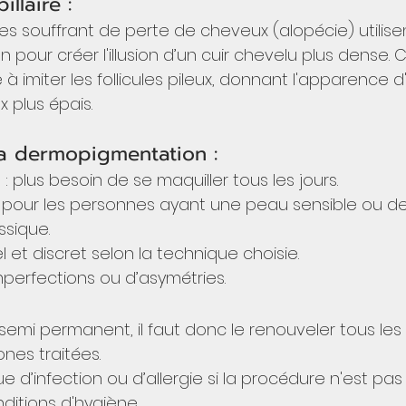
llaire : 
s souffrant de perte de cheveux (alopécie) utilisen
our créer l'illusion d’un cuir chevelu plus dense. 
à imiter les follicules pileux, donnant l'apparence d
 plus épais.
a dermopigmentation :
 plus besoin de se maquiller tous les jours.
al pour les personnes ayant une peau sensible ou des
ssique.
l et discret selon la technique choisie.
mperfections ou d’asymétries.
 semi permanent, il faut donc le renouveler tous les 
nes traitées.
sque d’infection ou d’allergie si la procédure n'est pas
itions d'hygiène.