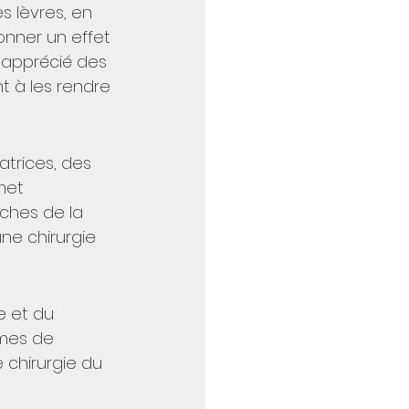
 lèvres, en 
onner un effet 
 apprécié des 
t à les rendre 
trices, des 
met 
oches de la 
ne chirurgie 
e et du 
mes de 
chirurgie du 