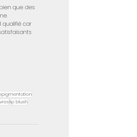
bien que des 
ne.
qualifié car 
atisfaisants 
opigmentation
vres
lip blush