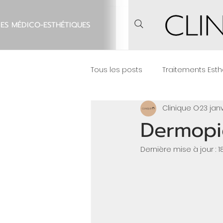
IES MÉDICO-ESTHÉTIQUES
Tous les posts
Traitements Esth
Clinique O
23 jan
Sourcils
Pour Hommes
Dermopi
Dernière mise à jour :
1
Chirurgies des Paupières