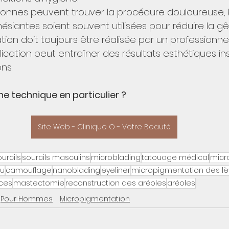
sonnes peuvent trouver la procédure douloureuse, 
siantes soient souvent utilisées pour réduire la gê
n doit toujours être réalisée par un professionnel 
cation peut entraîner des résultats esthétiques ins
ns.
ne technique en particulier ?
Site Web - Clinique O - Votre Beauté
urcils
sourcils masculins
microblading
tatouage médical
micr
au
camouflage
nanoblading
eyeliner
micropigmentation des lè
ices
mastectomie
reconstruction des aréoles
aréoles
Pour Hommes
Micropigmentation