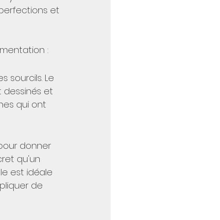
perfections et 
gmentation :
s sourcils. Le 
t dessinés et 
nes qui ont 
 pour donner 
cret qu'un 
le est idéale 
pliquer de 