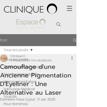
Post
Tous les posts
Clinique O
Tous les posts
4 mars 2025
3 min de lecture
Camouflage d'une
Traitements Esthétiques
Ancienne Pigmentation
Dermopigmentation
D'Eyeliner : Une
Micropigmentation
Tatouage Médical
Alternative au Laser
Sourcils
Dernière mise à jour :
17 avr. 2025
Pour Hommes